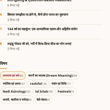
Intriguing & Question-Based Headlines:
6 मिनट पढ़ें
शिमला समझौता रद्द होने से, कैसे होगा भारत का नुकसान
3 मिनट पढ़ें
144 वर्ष का महाकुंभ: एक आध्यात्मिक रहस्य और अद्वितीय संयोग
4 मिनट पढ़ें
लड्डू गोपाल जी को, गर्मी में किस-किस चीज का भोग लगाएं
3 मिनट पढ़ें
विषय
आध्यात्म एवं धर्म
सपनों का मतलब (Dream Meaning)
465
264
ज्योतिष एवं उपाय
rashifal
पंचांग एवं तिथि
157
129
117
Nadi Astrology
lal kitab
Festivals
105
100
72
आरती, चालीसा व स्तोत्र
देवी-देवता
64
64