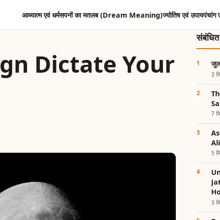
आध्यात्म एवं धर्म
सपनों का मतलब (Dream Meaning)
ज्योतिष एवं उपाय
पंचांग 
संबंधि
ign Dictate Your
जुल
3 मि
Th
Sa
7 मि
As
Al
5 मि
Un
Ja
Ho
3 मि