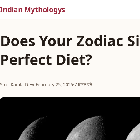
Indian Mythologys
Does Your Zodiac S
Perfect Diet?
Smt. Kamla Devi
·
February 25, 2025
·
7 मिनट पढ़ें