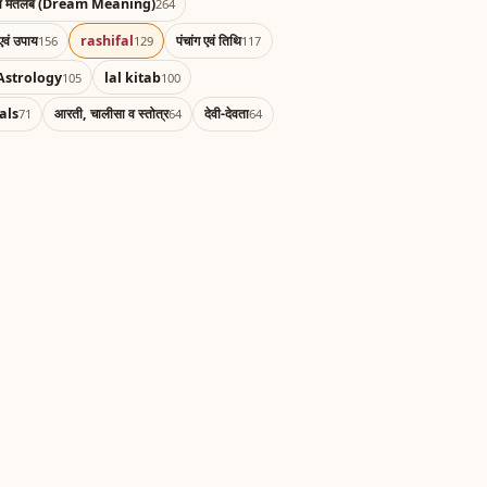
का मतलब (Dream Meaning)
264
एवं उपाय
rashifal
पंचांग एवं तिथि
156
129
117
Astrology
lal kitab
105
100
als
आरती, चालीसा व स्तोत्र
देवी-देवता
71
64
64