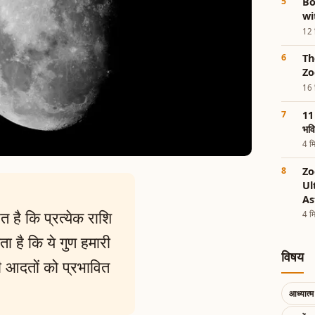
Bo
wi
12 म
Th
Zo
16 म
11 
भव
4 मि
Zo
Ul
As
है कि प्रत्येक राशि
4 मि
ा है कि ये गुण हमारी
विषय
आदतों को प्रभावित
आध्यात्म 