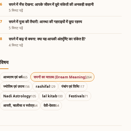
सपने में भैंस देखना: आपके जीवन में छुपे संकेतों की अनकही कहानी
5 मिनट पढ़ें
सपने में पूजा की तैयारी: आस्था की गहराइयों में छुपा रहस्य
5 मिनट पढ़ें
सपने में बाढ़ से बचना: क्या यह आपकी अंतर्दृष्टि का संकेत है?
4 मिनट पढ़ें
विषय
आध्यात्म एवं धर्म
सपनों का मतलब (Dream Meaning)
465
264
ज्योतिष एवं उपाय
rashifal
पंचांग एवं तिथि
156
129
117
Nadi Astrology
lal kitab
Festivals
105
100
71
आरती, चालीसा व स्तोत्र
देवी-देवता
64
64