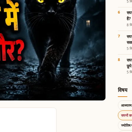
5 मि
सपन
है?
8 मि
सपन
सका
5 मि
सपन
छुप
5 मि
विषय
आध्यात्म 
सपनों 
ज्योतिष 