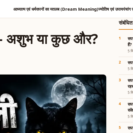
आध्यात्म एवं धर्म
सपनों का मतलब (Dream Meaning)
ज्योतिष एवं उपाय
पंचांग 
संबंधि
ं – अशुभ या कुछ और?
सपन
हैं?
5 मि
सपन
5 मि
सपन
रहस
5 मि
सपन
सं
5 मि
सपन