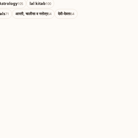
Astrology
lal kitab
105
100
als
आरती, चालीसा व स्तोत्र
देवी-देवता
71
64
64