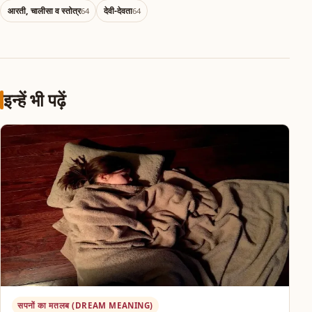
आरती, चालीसा व स्तोत्र
देवी-देवता
64
64
इन्हें भी पढ़ें
सपनों का मतलब (DREAM MEANING)