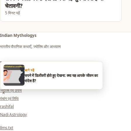
चेतावनी?
5 मिनट पढ़ें
Indian Mythologys
भारतीय पौराणिक कथाएँ, ज्योतिष और आध्यात्म
Explore
आगे पढ़ें
आध्यात्म एवं धर्म
सपने में डिलीवरी होते हुए देखना: क्या यह आपके जीवन का
संदेश है?
सपनों का मतलब (Dream Meaning)
ज्योतिष एवं उपाय
×
पंचांग एवं तिथि
rashifal
Nadi Astrology
llms.txt