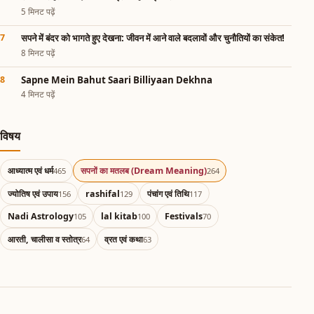
5 मिनट पढ़ें
सपने में बंदर को भागते हुए देखना: जीवन में आने वाले बदलावों और चुनौतियों का संकेत!
8 मिनट पढ़ें
Sapne Mein Bahut Saari Billiyaan Dekhna
4 मिनट पढ़ें
विषय
आध्यात्म एवं धर्म
सपनों का मतलब (Dream Meaning)
465
264
ज्योतिष एवं उपाय
rashifal
पंचांग एवं तिथि
156
129
117
Nadi Astrology
lal kitab
Festivals
105
100
70
आरती, चालीसा व स्तोत्र
व्रत एवं कथा
64
63