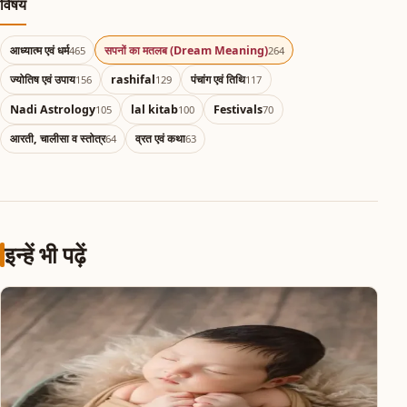
विषय
आध्यात्म एवं धर्म
सपनों का मतलब (Dream Meaning)
465
264
ज्योतिष एवं उपाय
rashifal
पंचांग एवं तिथि
156
129
117
Nadi Astrology
lal kitab
Festivals
105
100
70
आरती, चालीसा व स्तोत्र
व्रत एवं कथा
64
63
इन्हें भी पढ़ें