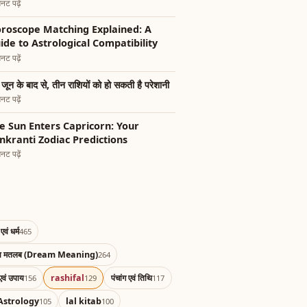
नट पढ़ें
roscope Matching Explained: A
ide to Astrological Compatibility
नट पढ़ें
जून के बाद से, तीन राशियों को हो सकती है परेशानी
नट पढ़ें
e Sun Enters Capricorn: Your
nkranti Zodiac Predictions
नट पढ़ें
एवं धर्म
465
का मतलब (Dream Meaning)
264
एवं उपाय
rashifal
पंचांग एवं तिथि
156
129
117
Astrology
lal kitab
105
100