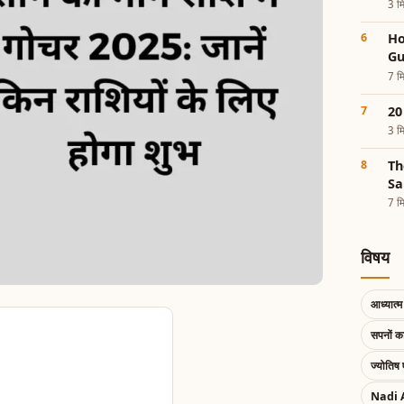
3 मि
Ho
Gu
7 मि
20 
3 मि
Th
Sa
7 मि
विषय
आध्यात्म 
सपनों 
ज्योतिष 
Nadi 