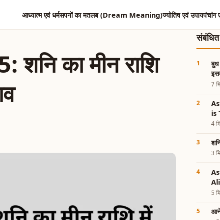
आध्यात्म एवं धर्म
सपनों का मतलब (Dream Meaning)
ज्योतिष एवं उपाय
पंचांग 
संबंधि
5: शनि का मीन राशि
बुध
इसक
ाव
7 मि
As
is
4 मि
शनि
3 मि
As
Al
5 मि
आने