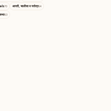
als
आरती, चालीसा व स्तोत्र
70
64
 कथा
63