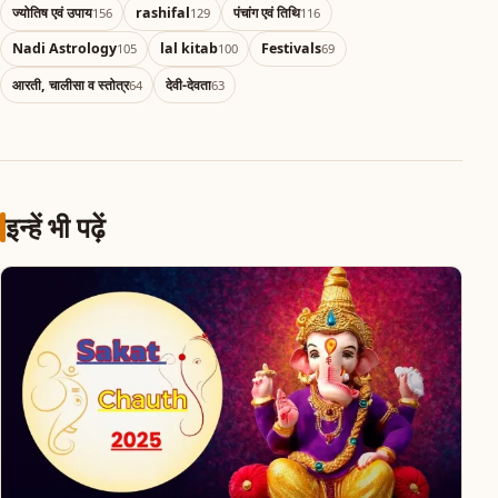
ज्योतिष एवं उपाय
rashifal
पंचांग एवं तिथि
156
129
116
Nadi Astrology
lal kitab
Festivals
105
100
69
आरती, चालीसा व स्तोत्र
देवी-देवता
64
63
इन्हें भी पढ़ें