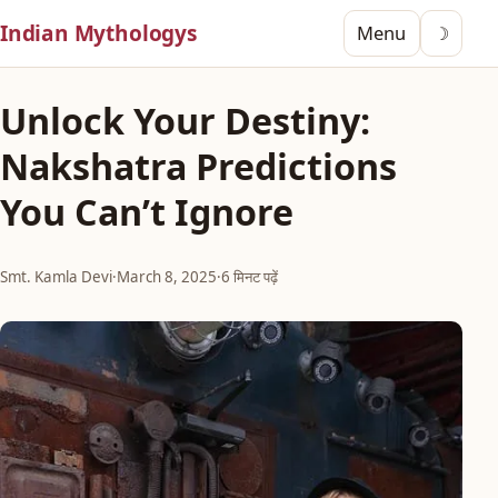
Indian Mythologys
Menu
☽
Unlock Your Destiny:
Nakshatra Predictions
You Can’t Ignore
Smt. Kamla Devi
·
March 8, 2025
·
6 मिनट पढ़ें