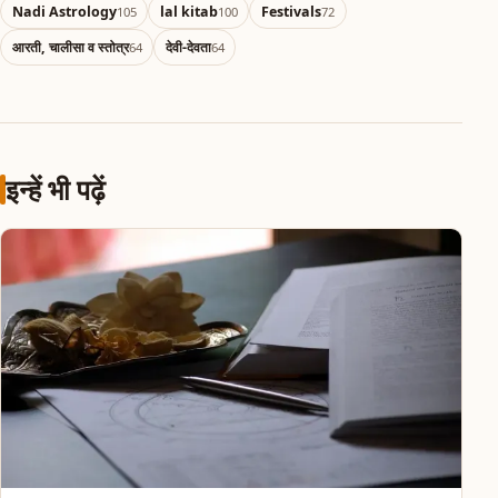
Nadi Astrology
lal kitab
Festivals
105
100
72
आरती, चालीसा व स्तोत्र
देवी-देवता
64
64
इन्हें भी पढ़ें