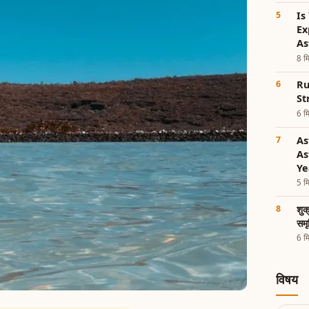
Is
Ex
As
8 मि
Ru
St
6 मि
As
As
Ye
5 मि
शुक
समृ
6 मि
विषय