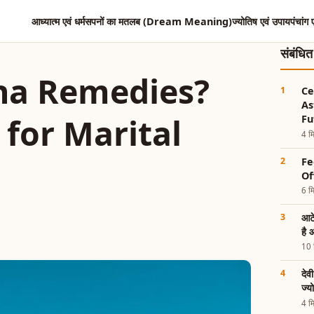
आध्यात्म एवं धर्म
सपनों का मतलब (Dream Meaning)
ज्योतिष एवं उपाय
पंचांग 
संबंधि
ha Remedies?
Ce
As
 for Marital
Fu
4 मि
Fe
Of
6 मि
आटे
है 
10 म
देव
ज्य
4 मि