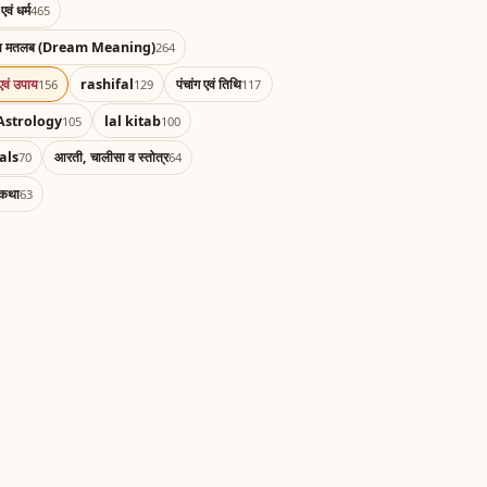
एवं धर्म
465
का मतलब (Dream Meaning)
264
एवं उपाय
rashifal
पंचांग एवं तिथि
156
129
117
Astrology
lal kitab
105
100
als
आरती, चालीसा व स्तोत्र
70
64
 कथा
63