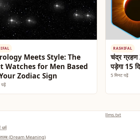
HIFAL
RASHIFAL
rology Meets Style: The
चंद्र ग्रह
t Watches for Men Based
पड़ेगा 15 द
Your Zodiac Sign
5 मिनट पढ़ें
ढ़ें
llms.txt
 धर्म
ा मतलब (Dream Meaning)