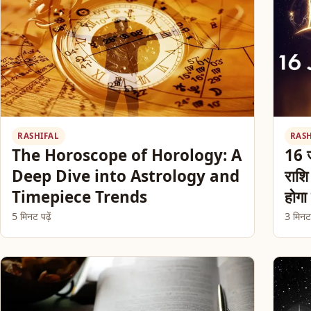
RASHIFAL
RAS
The Horoscope of Horology: A
16 ज
Deep Dive into Astrology and
राशि
Timepiece Trends
होगा
5 मिनट पढ़ें
3 मिनट प