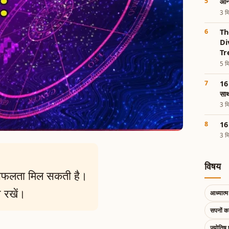
आने
3 मि
Th
Di
Tr
5 मि
16 
साथ
3 मि
16 
3 मि
विषय
ें सफलता मिल सकती है।
न रखें।
आध्यात्म 
सपनों 
ज्योतिष 