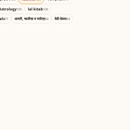
Astrology
lal kitab
105
100
als
आरती, चालीसा व स्तोत्र
देवी-देवता
71
64
64