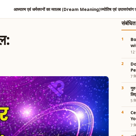
आध्यात्म एवं धर्म
सपनों का मतलब (Dream Meaning)
ज्योतिष एवं उपाय
पंचांग 
संबंधि
ल:
Bo
wi
12 म
Do
Pe
7 मि
गुर
लिए
5 मि
Ce
Yo
7 मि