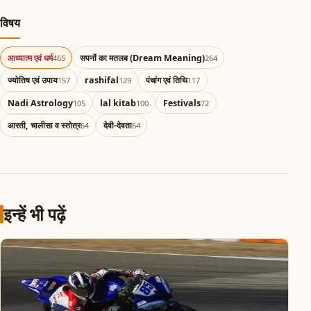
विषय
आध्यात्म एवं धर्म
सपनों का मतलब (Dream Meaning)
465
264
ज्योतिष एवं उपाय
rashifal
पंचांग एवं तिथि
157
129
117
Nadi Astrology
lal kitab
Festivals
105
100
72
आरती, चालीसा व स्तोत्र
देवी-देवता
64
64
इन्हें भी पढ़ें