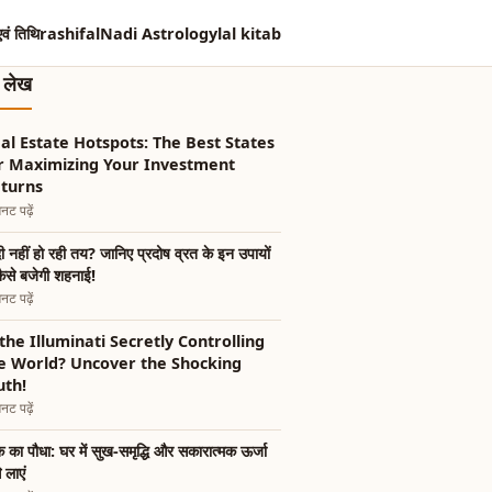
एवं तिथि
rashifal
Nadi Astrology
lal kitab
त लेख
al Estate Hotspots: The Best States
r Maximizing Your Investment
turns
नट पढ़ें
ी नहीं हो रही तय? जानिए प्रदोष व्रत के इन उपायों
कैसे बजेगी शहनाई!
नट पढ़ें
 the Illuminati Secretly Controlling
e World? Uncover the Shocking
uth!
नट पढ़ें
का पौधा: घर में सुख-समृद्धि और सकारात्मक ऊर्जा
े लाएं