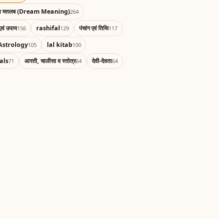
का मतलब (Dream Meaning)
264
एवं उपाय
rashifal
पंचांग एवं तिथि
156
129
117
Astrology
lal kitab
105
100
als
आरती, चालीसा व स्तोत्र
देवी-देवता
71
64
64