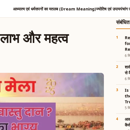
आध्यात्म एवं धर्म
सपनों का मतलब (Dream Meaning)
ज्योतिष एवं उपाय
पंचांग 
संबंधि
िक लाभ और महत्व
Re
fo
Re
6 मि
शाद
से 
6 मि
Is
th
Tr
5 मि
आक 
कैस