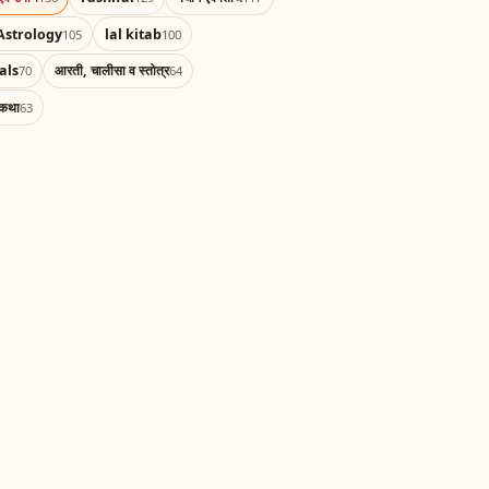
Astrology
lal kitab
105
100
als
आरती, चालीसा व स्तोत्र
70
64
 कथा
63