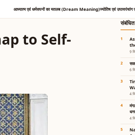
आध्यात्म एवं धर्म
सपनों का मतलब (Dream Meaning)
ज्योतिष एवं उपाय
पंचांग 
संबंधि
ap to Self-
As
th
9 मि
सकट
6 मि
Ti
Wa
4 मि
मंग
धन
4 मि
Na