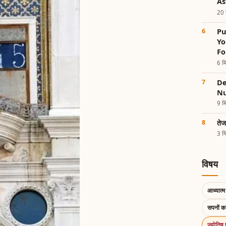
As
20 म
Pu
Yo
Fo
6 मि
De
Nu
9 मि
तेज
3 मि
विषय
आध्यात्म 
सपनों 
ज्योतिष 