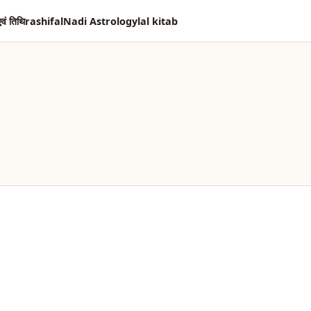
एवं तिथि
rashifal
Nadi Astrology
lal kitab