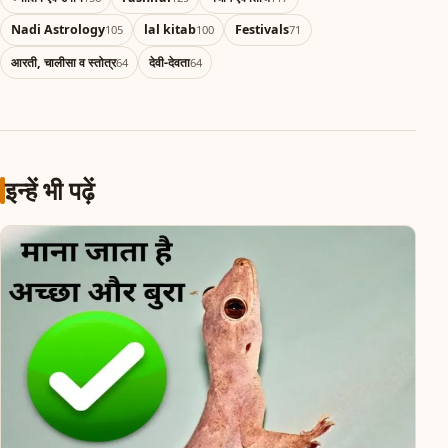
Nadi Astrology
lal kitab
Festivals
105
100
71
आरती, चालीसा व स्तोत्र
देवी-देवता
64
64
इन्हें भी पढ़ें