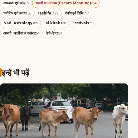
आध्यात्म एवं धर्म
सपनों का मतलब (Dream Meaning)
465
264
ज्योतिष एवं उपाय
rashifal
पंचांग एवं तिथि
156
129
117
Nadi Astrology
lal kitab
Festivals
105
100
71
आरती, चालीसा व स्तोत्र
देवी-देवता
64
64
इन्हें भी पढ़ें