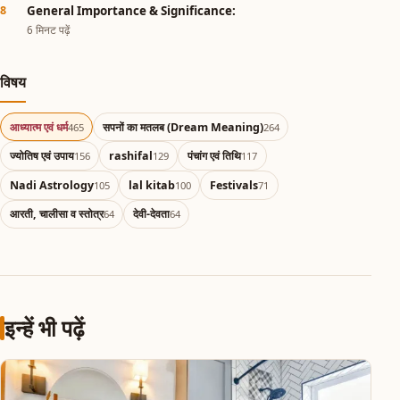
General Importance & Significance:
6 मिनट पढ़ें
विषय
आध्यात्म एवं धर्म
सपनों का मतलब (Dream Meaning)
465
264
ज्योतिष एवं उपाय
rashifal
पंचांग एवं तिथि
156
129
117
Nadi Astrology
lal kitab
Festivals
105
100
71
आरती, चालीसा व स्तोत्र
देवी-देवता
64
64
इन्हें भी पढ़ें