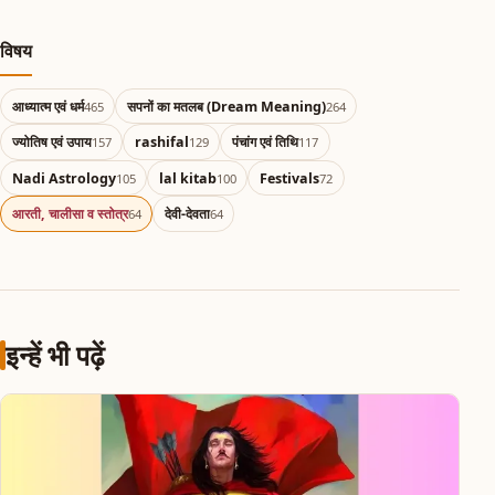
विषय
आध्यात्म एवं धर्म
सपनों का मतलब (Dream Meaning)
465
264
ज्योतिष एवं उपाय
rashifal
पंचांग एवं तिथि
157
129
117
Nadi Astrology
lal kitab
Festivals
105
100
72
आरती, चालीसा व स्तोत्र
देवी-देवता
64
64
इन्हें भी पढ़ें