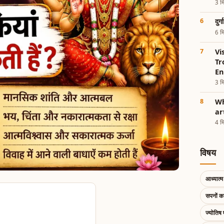
3 मि
दुर
6 मि
Vi
Tr
En
3 मि
Wh
ar
4 मि
विषय
आध्यात्म 
सपनों 
ज्योतिष 