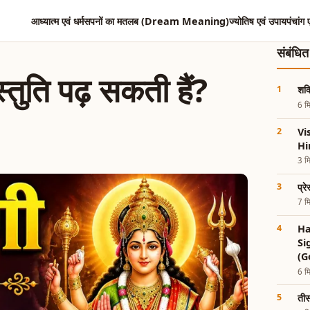
आध्यात्म एवं धर्म
सपनों का मतलब (Dream Meaning)
ज्योतिष एवं उपाय
पंचांग 
संबंधि
्तुति पढ़ सकती हैं?
शक्
6 मि
Vi
Hi
3 मि
प्र
7 मि
Ha
Si
(G
6 मि
तीस