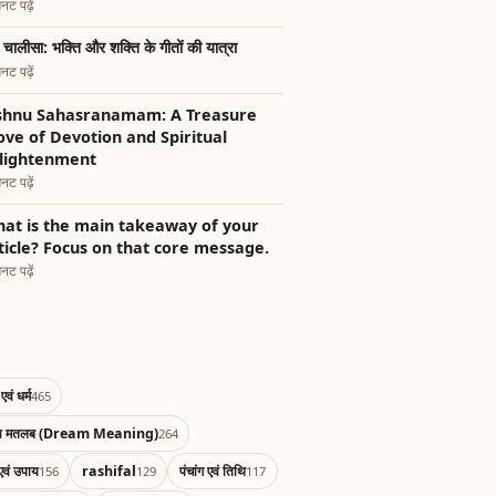
नट पढ़ें
्गा चालीसा: भक्ति और शक्ति के गीतों की यात्रा
नट पढ़ें
shnu Sahasranamam: A Treasure
ove of Devotion and Spiritual
lightenment
नट पढ़ें
at is the main takeaway of your
ticle? Focus on that core message.
नट पढ़ें
एवं धर्म
465
का मतलब (Dream Meaning)
264
एवं उपाय
rashifal
पंचांग एवं तिथि
156
129
117