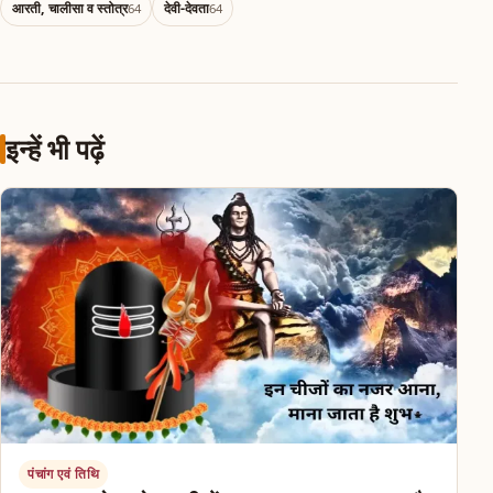
आरती, चालीसा व स्तोत्र
देवी-देवता
64
64
इन्हें भी पढ़ें
पंचांग एवं तिथि