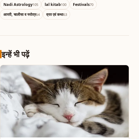
Nadi Astrology
lal kitab
Festivals
105
100
70
आरती, चालीसा व स्तोत्र
व्रत एवं कथा
64
63
इन्हें भी पढ़ें