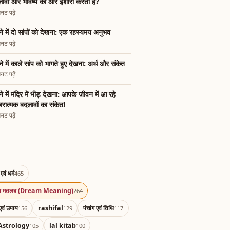
ावों और भविष्य की ओर इशारा करता है?
नट पढ़ें
े में दो सांपों को देखना: एक रहस्यमय अनुभव
नट पढ़ें
े में काले सांप को भागते हुए देखना: अर्थ और संकेत
नट पढ़ें
े में मंदिर में भीड़ देखना: आपके जीवन में आ रहे
रात्मक बदलावों का संकेत!
नट पढ़ें
एवं धर्म
465
का मतलब (Dream Meaning)
264
एवं उपाय
rashifal
पंचांग एवं तिथि
156
129
117
Astrology
lal kitab
105
100