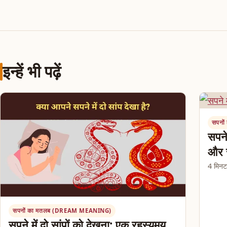
इन्हें भी पढ़ें
सपनो
सपने
और 
4 मिनट प
सपनों का मतलब (DREAM MEANING)
सपने में दो सांपों को देखना: एक रहस्यमय