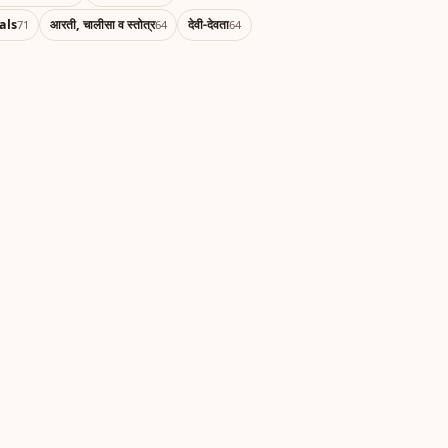
als
आरती, चालीसा व स्तोत्र
देवी-देवता
71
64
64