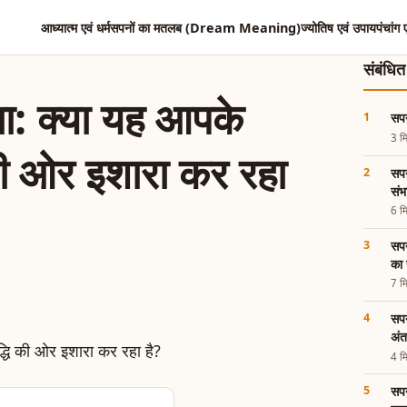
आध्यात्म एवं धर्म
सपनों का मतलब (Dream Meaning)
ज्योतिष एवं उपाय
पंचांग 
संबंधि
खना: क्या यह आपके
सपन
3 मि
की ओर इशारा कर रहा
सपन
संभ
6 मि
सपन
का 
7 मि
सपन
अंत
4 मि
सपन