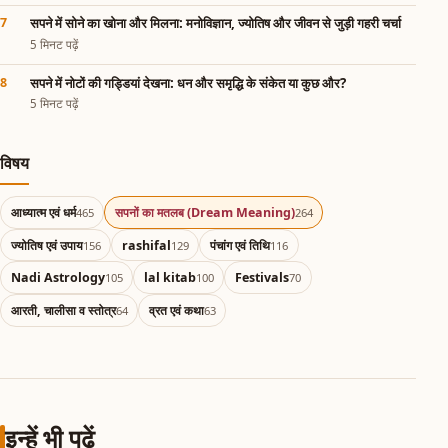
सपने में सोने का खोना और मिलना: मनोविज्ञान, ज्योतिष और जीवन से जुड़ी गहरी चर्चा
5 मिनट पढ़ें
सपने में नोटों की गड्डियां देखना: धन और समृद्धि के संकेत या कुछ और?
5 मिनट पढ़ें
विषय
आध्यात्म एवं धर्म
सपनों का मतलब (Dream Meaning)
465
264
ज्योतिष एवं उपाय
rashifal
पंचांग एवं तिथि
156
129
116
Nadi Astrology
lal kitab
Festivals
105
100
70
आरती, चालीसा व स्तोत्र
व्रत एवं कथा
64
63
इन्हें भी पढ़ें