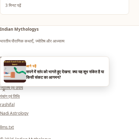
3 मिनट पढ़ें
Indian Mythologys
भारतीय पौराणिक कथाएँ, ज्योतिष और आध्यात्म
Explore
आगे पढ़ें
आध्यात्म एवं धर्म
सपने में सांप को भागते हुए देखना: क्या यह शुभ संकेत है या
किसी संकट का आगमन?
सपनों का मतलब (Dream Meaning)
ज्योतिष एवं उपाय
×
पंचांग एवं तिथि
rashifal
Nadi Astrology
llms.txt