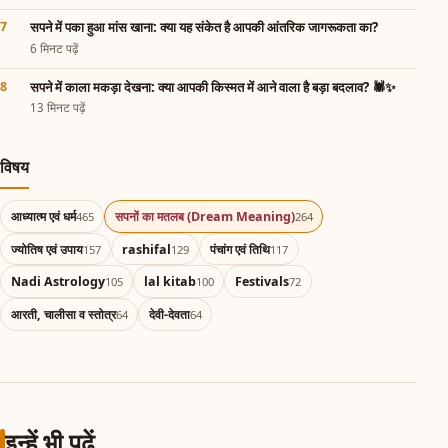
सपने में पका हुआ मांस खाना: क्या यह संकेत है आपकी आंतरिक जागरूकता का?
6 मिनट पढ़ें
सपने में काला मकड़ा देखना: क्या आपकी किस्मत में आने वाला है बड़ा बदलाव? 🕷️✨
13 मिनट पढ़ें
विषय
आध्यात्म एवं धर्म
सपनों का मतलब (Dream Meaning)
465
264
ज्योतिष एवं उपाय
rashifal
पंचांग एवं तिथि
157
129
117
Nadi Astrology
lal kitab
Festivals
105
100
72
आरती, चालीसा व स्तोत्र
देवी-देवता
64
64
इन्हें भी पढ़ें