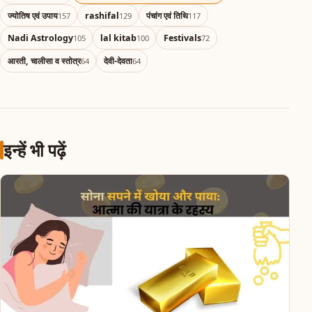
ज्योतिष एवं उपाय
rashifal
पंचांग एवं तिथि
157
129
117
Nadi Astrology
lal kitab
Festivals
105
100
72
आरती, चालीसा व स्तोत्र
देवी-देवता
64
64
इन्हें भी पढ़ें