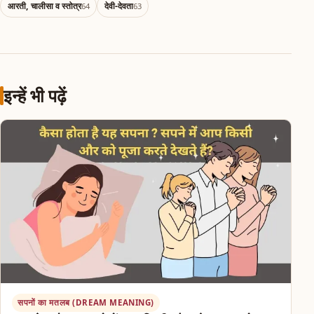
आरती, चालीसा व स्तोत्र
देवी-देवता
64
63
इन्हें भी पढ़ें
सपनों का मतलब (DREAM MEANING)