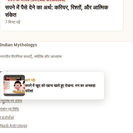
सपने में पैसे देने का अर्थ: करियर, रिश्तों, और आत्मिक
संकेत
7 मिनट पढ़ें
Indian Mythologys
भारतीय पौराणिक कथाएँ, ज्योतिष और आध्यात्म
Explore
आगे पढ़ें
आध्यात्म एवं धर्म
सपने में खुद को खाना खाते हुए देखना: मन का अनकहा
संदेश!
सपनों का मतलब (Dream Meaning)
ज्योतिष एवं उपाय
×
पंचांग एवं तिथि
rashifal
Nadi Astrology