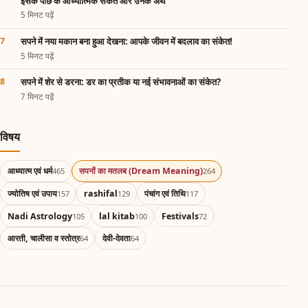
इसके पीछे के आध्यात्मिक संकेत और उनके अर्थ
5 मिनट पढ़ें
सपने में नया मकान बना हुआ देखना: आपके जीवन में बदलाव का संकेत!
5 मिनट पढ़ें
सपने में शेर से डरना: डर का प्रतीक या नई संभावनाओं का संकेत?
7 मिनट पढ़ें
विषय
आध्यात्म एवं धर्म
सपनों का मतलब (Dream Meaning)
465
264
ज्योतिष एवं उपाय
rashifal
पंचांग एवं तिथि
157
129
117
Nadi Astrology
lal kitab
Festivals
105
100
72
आरती, चालीसा व स्तोत्र
देवी-देवता
64
64