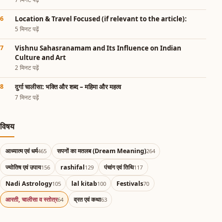
Location & Travel Focused (if relevant to the article):
5 मिनट पढ़ें
Vishnu Sahasranamam and Its Influence on Indian
Culture and Art
2 मिनट पढ़ें
दुर्गा चालीसा: भक्ति और शब्द – महिमा और महत्व
7 मिनट पढ़ें
विषय
आध्यात्म एवं धर्म
सपनों का मतलब (Dream Meaning)
465
264
ज्योतिष एवं उपाय
rashifal
पंचांग एवं तिथि
156
129
117
Nadi Astrology
lal kitab
Festivals
105
100
70
आरती, चालीसा व स्तोत्र
व्रत एवं कथा
64
63