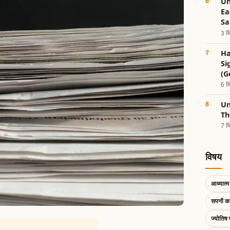
Un
Ea
Sa
3 मि
Ha
Si
(G
6 मि
Un
Th
7 मि
विषय
आध्यात्म 
सपनों 
ज्योतिष 