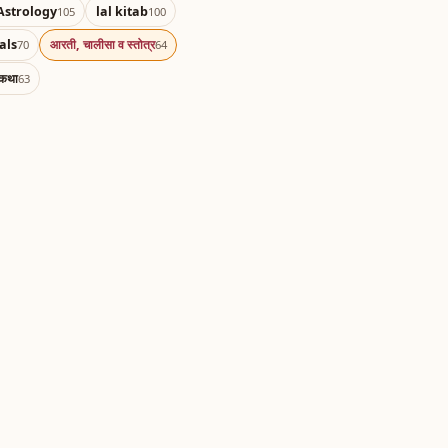
Astrology
lal kitab
105
100
als
आरती, चालीसा व स्तोत्र
70
64
 कथा
63