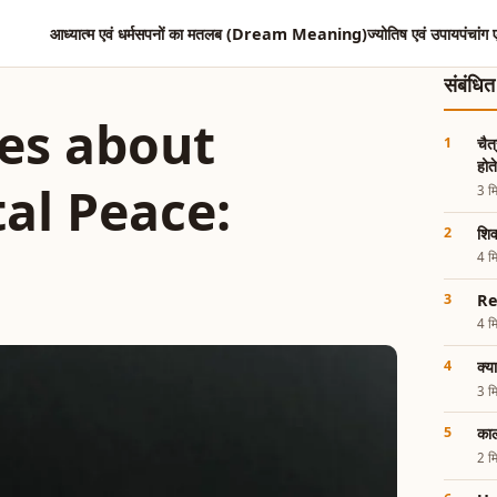
आध्यात्म एवं धर्म
सपनों का मतलब (Dream Meaning)
ज्योतिष एवं उपाय
पंचांग 
संबंधि
les about
चैत
होत
al Peace:
3 मि
शिव
4 मि
Re
4 मि
क्य
3 मि
काल
2 मि