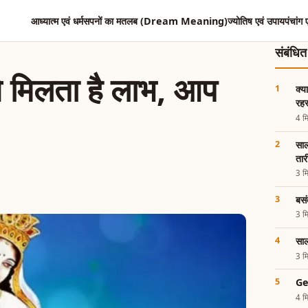
आध्यात्म एवं धर्म
सपनों का मतलब (Dream Meaning)
ज्योतिष एवं उपाय
पंचांग 
संबंधि
 से मिलता है लाभ, आप
क्य
रहस
4 मि
साल
ता
3 मि
बसं
3 मि
साल
3 मि
Ge
4 मि