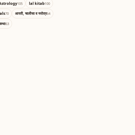
Astrology
lal kitab
105
100
als
आरती, चालीसा व स्तोत्र
70
64
 कथा
63