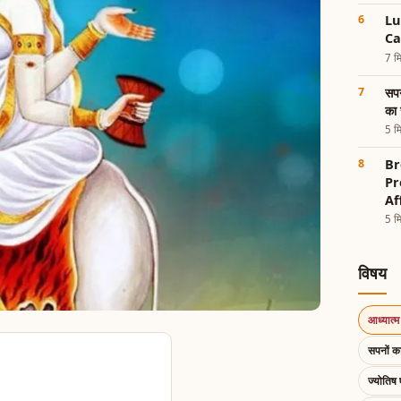
Lu
Ca
7 मि
सपन
का 
5 मि
Br
Pr
Af
5 मि
विषय
आध्यात्म 
सपनों 
ज्योतिष 