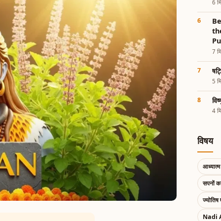
6 मि
Be
th
Pu
7 मि
षट्
5 मि
विष
4 मि
विषय
आध्यात्म 
सपनों 
ज्योतिष 
Nadi 