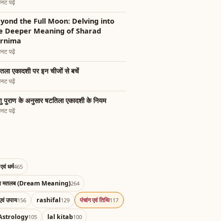
नट पढ़ें
yond the Full Moon: Delving into
e Deeper Meaning of Sharad
rnima
नट पढ़ें
तिला एकादशी पर इन चीजों से बचें
नट पढ़ें
्णु पुराण के अनुसार षटतिला एकादशी के नियम
नट पढ़ें
एवं धर्म
465
का मतलब (Dream Meaning)
264
एवं उपाय
rashifal
पंचांग एवं तिथि
156
129
117
Astrology
lal kitab
105
100