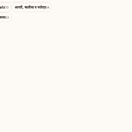
als
आरती, चालीसा व स्तोत्र
70
64
 कथा
63