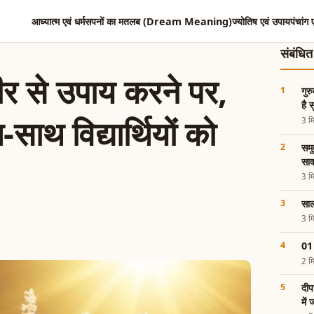
आध्यात्म एवं धर्म
सपनों का मतलब (Dream Meaning)
ज्योतिष एवं उपाय
पंचांग 
संबंधि
जीर से उपाय करने पर,
गुर
है 
साथ विद्यार्थियों को
3 मि
समु
साव
3 मि
साल
3 मि
01 
2 मि
दीप
में 