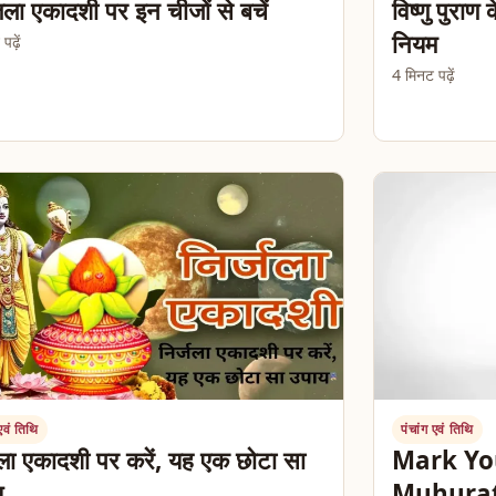
िला एकादशी पर इन चीजों से बचें
विष्णु पुरा
नियम
ढ़ें
4 मिनट पढ़ें
 एवं तिथि
पंचांग एवं तिथि
जला एकादशी पर करें, यह एक छोटा सा
Mark Yo
य
Muhurat