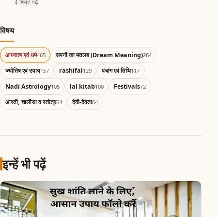
4 मिनट पढ़ें
विषय
आध्यात्म एवं धर्म
सपनों का मतलब (Dream Meaning)
465
264
ज्योतिष एवं उपाय
rashifal
पंचांग एवं तिथि
157
129
117
Nadi Astrology
lal kitab
Festivals
105
100
72
आरती, चालीसा व स्तोत्र
देवी-देवता
64
64
इन्हें भी पढ़ें