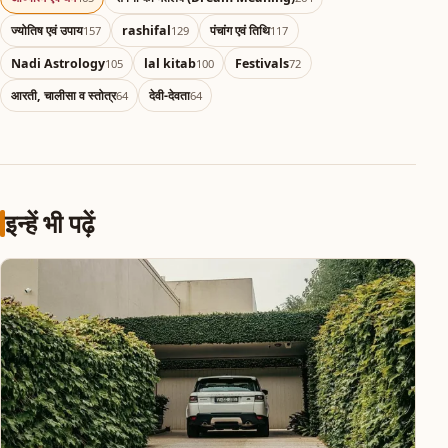
ज्योतिष एवं उपाय
rashifal
पंचांग एवं तिथि
157
129
117
Nadi Astrology
lal kitab
Festivals
105
100
72
आरती, चालीसा व स्तोत्र
देवी-देवता
64
64
इन्हें भी पढ़ें