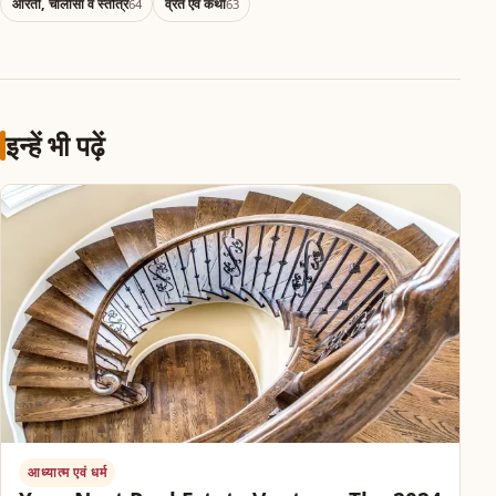
आरती, चालीसा व स्तोत्र
व्रत एवं कथा
64
63
इन्हें भी पढ़ें
आध्यात्म एवं धर्म