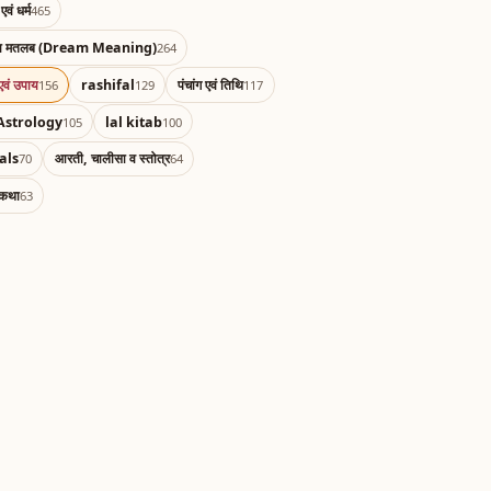
एवं धर्म
465
का मतलब (Dream Meaning)
264
एवं उपाय
rashifal
पंचांग एवं तिथि
156
129
117
Astrology
lal kitab
105
100
als
आरती, चालीसा व स्तोत्र
70
64
 कथा
63