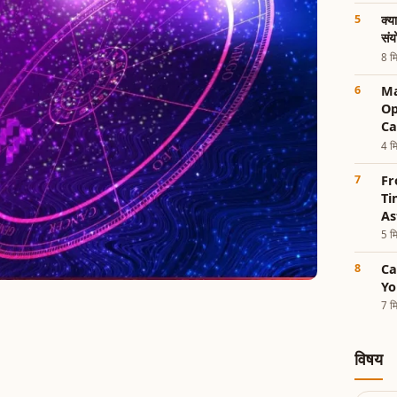
क्य
संय
8 मि
Ma
Op
Ca
4 मि
Fr
Ti
As
5 मि
Ca
Yo
7 मि
विषय