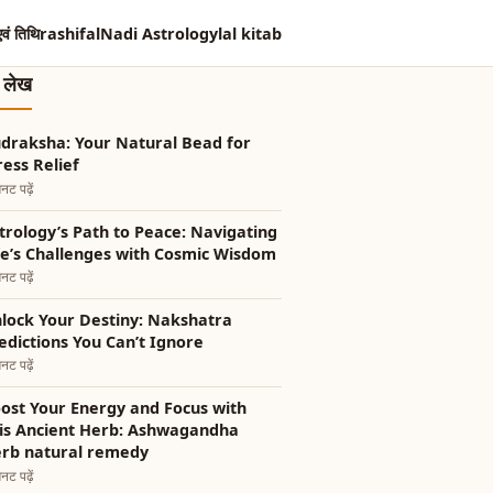
एवं तिथि
rashifal
Nadi Astrology
lal kitab
त लेख
draksha: Your Natural Bead for
ress Relief
नट पढ़ें
trology’s Path to Peace: Navigating
fe’s Challenges with Cosmic Wisdom
नट पढ़ें
lock Your Destiny: Nakshatra
edictions You Can’t Ignore
नट पढ़ें
ost Your Energy and Focus with
is Ancient Herb: Ashwagandha
rb natural remedy
नट पढ़ें