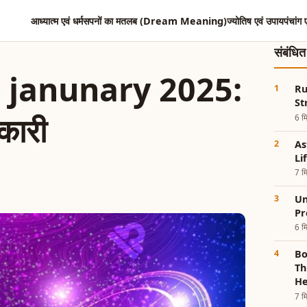
आध्यात्म एवं धर्म
सपनों का मतलब (Dream Meaning)
ज्योतिष एवं उपाय
पंचांग 
संबंधि
 janunary 2025:
Ru
St
नकारी
6 मि
As
Li
7 मि
Un
Pr
6 मि
Bo
Th
He
7 मि