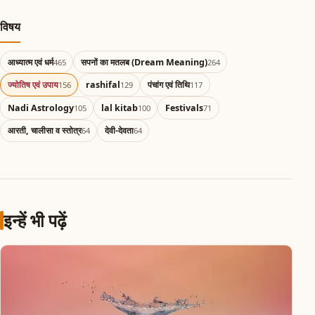
विषय
आध्यात्म एवं धर्म
सपनों का मतलब (Dream Meaning)
465
264
ज्योतिष एवं उपाय
rashifal
पंचांग एवं तिथि
156
129
117
Nadi Astrology
lal kitab
Festivals
105
100
71
आरती, चालीसा व स्तोत्र
देवी-देवता
64
64
इन्हें भी पढ़ें