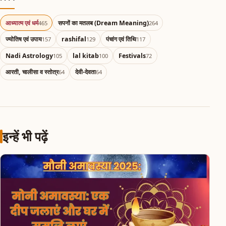
आध्यात्म एवं धर्म
सपनों का मतलब (Dream Meaning)
465
264
ज्योतिष एवं उपाय
rashifal
पंचांग एवं तिथि
157
129
117
Nadi Astrology
lal kitab
Festivals
105
100
72
आरती, चालीसा व स्तोत्र
देवी-देवता
64
64
इन्हें भी पढ़ें