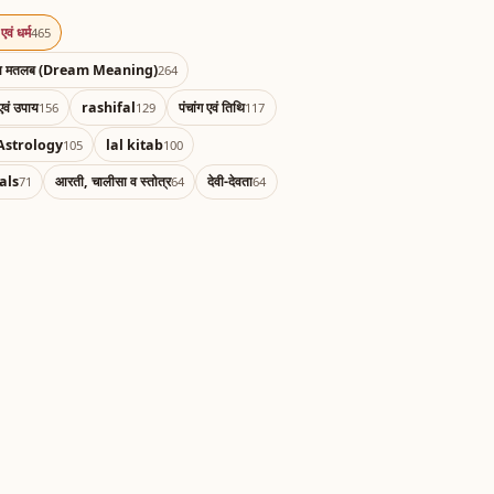
एवं धर्म
465
का मतलब (Dream Meaning)
264
एवं उपाय
rashifal
पंचांग एवं तिथि
156
129
117
Astrology
lal kitab
105
100
als
आरती, चालीसा व स्तोत्र
देवी-देवता
71
64
64