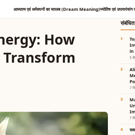
आध्यात्म एवं धर्म
सपनों का मतलब (Dream Meaning)
ज्योतिष एवं उपाय
पंचांग 
संबंधि
Energy: How
To
In
n Transform
in
5 मि
Al
Me
P
7 मि
Ma
Un
Im
7 मि
सक