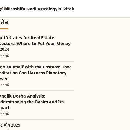
एवं तिथि
rashifal
Nadi Astrology
lal kitab
त लेख
p 10 States for Real Estate
vestors: Where to Put Your Money
 2024
नट पढ़ें
ign Yourself with the Cosmos: How
ditation Can Harness Planetary
ower
नट पढ़ें
nglik Dosha Analysis:
derstanding the Basics and Its
pact
नट पढ़ें
ट चौथ 2025