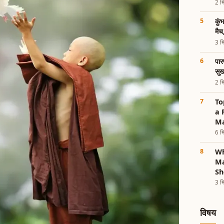
2 मि
कुं
मैच
3 मि
पार
सु
2 मि
To
a 
M
6 मि
Wh
Ma
Sh
3 मि
विषय