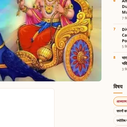
Am
Du
Ma
7 मि
Di
Ca
Po
5 मि
भार
भवि
3 मि
विषय
आध्यात्म 
सपनों 
ज्योतिष 