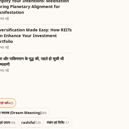
plify Your Intentions: Meditation
ring Planetary Alignment for
nifestation
नट पढ़ें
versification Made Easy: How REITs
n Enhance Your Investment
rtfolio
नट पढ़ें
त और पाकिस्तान के युद्ध की, पहले हो चुकी थी
ष्यवाणी
नट पढ़ें
एवं धर्म
465
का मतलब (Dream Meaning)
264
एवं उपाय
rashifal
पंचांग एवं तिथि
156
129
117