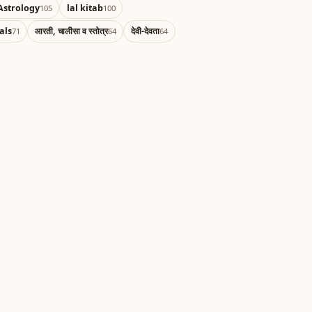
Astrology
lal kitab
105
100
als
आरती, चालीसा व स्तोत्र
देवी-देवता
71
64
64