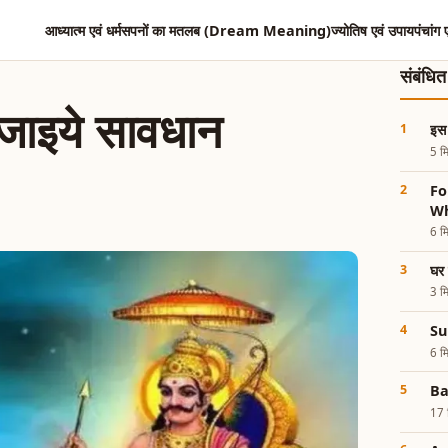
आध्यात्म एवं धर्म
सपनों का मतलब (Dream Meaning)
ज्योतिष एवं उपाय
पंचांग 
संबंधि
 जाइये सावधान
इस
5 मि
Fo
Wh
6 मि
घर 
3 मि
Su
6 मि
Ba
17 म