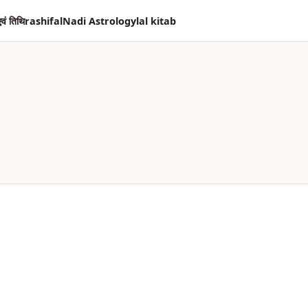
एवं तिथि
rashifal
Nadi Astrology
lal kitab