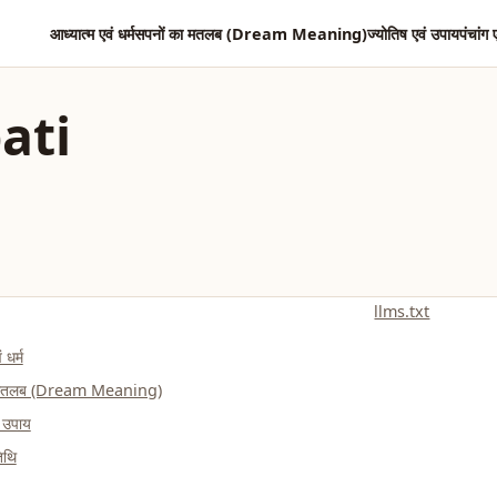
आध्यात्म एवं धर्म
सपनों का मतलब (Dream Meaning)
ज्योतिष एवं उपाय
पंचांग 
ati
llms.txt
 धर्म
ा मतलब (Dream Meaning)
ं उपाय
तिथि