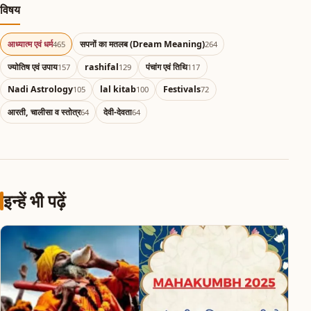
विषय
आध्यात्म एवं धर्म
सपनों का मतलब (Dream Meaning)
465
264
ज्योतिष एवं उपाय
rashifal
पंचांग एवं तिथि
157
129
117
Nadi Astrology
lal kitab
Festivals
105
100
72
आरती, चालीसा व स्तोत्र
देवी-देवता
64
64
इन्हें भी पढ़ें