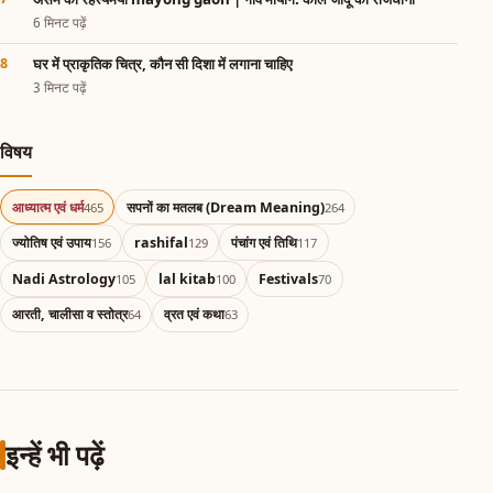
6 मिनट पढ़ें
घर में प्राकृतिक चित्र, कौन सी दिशा में लगाना चाहिए
3 मिनट पढ़ें
विषय
आध्यात्म एवं धर्म
सपनों का मतलब (Dream Meaning)
465
264
ज्योतिष एवं उपाय
rashifal
पंचांग एवं तिथि
156
129
117
Nadi Astrology
lal kitab
Festivals
105
100
70
आरती, चालीसा व स्तोत्र
व्रत एवं कथा
64
63
इन्हें भी पढ़ें