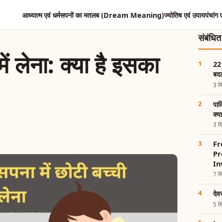
आध्यात्म एवं धर्म
सपनों का मतलब (Dream Meaning)
ज्योतिष एवं उपाय
पंचांग 
संबंधि
ें लेना: क्या है इसका
22 
बदल
3 मि
पाक
क्य
3 मि
Fr
Pr
In
7 मि
देव
5 मि