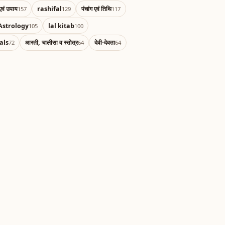
एवं उपाय
rashifal
पंचांग एवं तिथि
157
129
117
Astrology
lal kitab
105
100
als
आरती, चालीसा व स्तोत्र
देवी-देवता
72
64
64