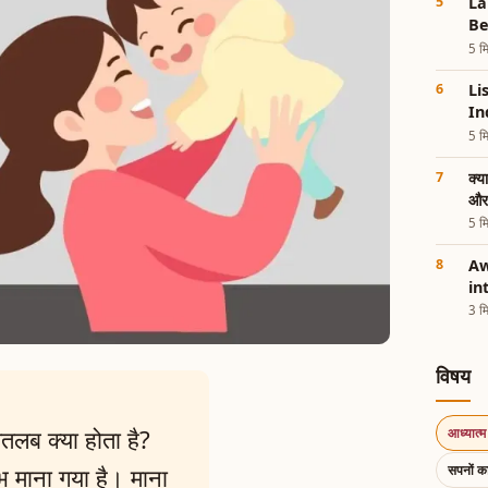
La
Be
5 मि
Li
In
5 मि
क्य
और
5 मि
Aw
in
3 मि
विषय
मतलब क्या होता है?
आध्यात्म 
सपनों 
ुभ माना गया है। माना