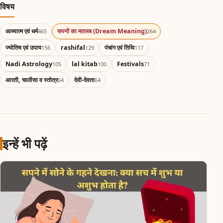
विषय
आध्यात्म एवं धर्म
सपनों का मतलब (Dream Meaning)
465
264
ज्योतिष एवं उपाय
rashifal
पंचांग एवं तिथि
156
129
117
Nadi Astrology
lal kitab
Festivals
105
100
71
आरती, चालीसा व स्तोत्र
देवी-देवता
64
64
इन्हें भी पढ़ें