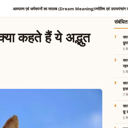
आध्यात्म एवं धर्म
सपनों का मतलब (Dream Meaning)
ज्योतिष एवं उपाय
पंचांग 
संबंधि
या कहते हैं ये अद्भुत
सपन
छुप
5 मि
सपन
रहस
5 मि
सपन
इसक
7 मि
सपन
छू ल
5 मि