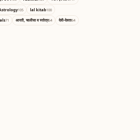
Astrology
lal kitab
105
100
als
आरती, चालीसा व स्तोत्र
देवी-देवता
71
64
64