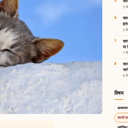
सपन
5 मि
सपन
इस 
5 मि
सपन
या
7 मि
सपन
जान
6 मि
विषय
आध्यात्म 
सपनों 
ज्योतिष 