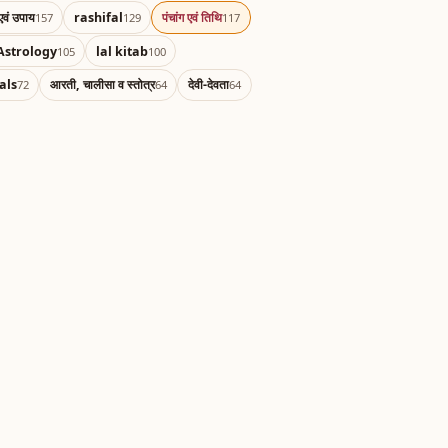
एवं उपाय
rashifal
पंचांग एवं तिथि
157
129
117
Astrology
lal kitab
105
100
als
आरती, चालीसा व स्तोत्र
देवी-देवता
72
64
64