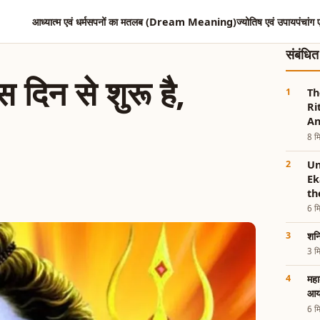
आध्यात्म एवं धर्म
सपनों का मतलब (Dream Meaning)
ज्योतिष एवं उपाय
पंचांग 
संबंधि
 दिन से शुरू है,
Th
Ri
An
8 मि
Un
Ek
th
6 मि
शनि
3 मि
महा
आयो
6 मि