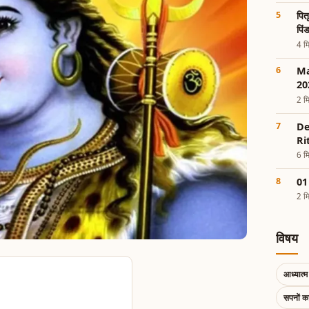
पित
पिं
4 मि
Ma
20
2 मि
De
Ri
6 मि
01 
2 मि
विषय
आध्यात्म 
सपनों 