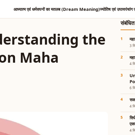
आध्यात्म एवं धर्म
सपनों का मतलब (Dream Meaning)
ज्योतिष एवं उपाय
पंचांग 
संबंधि
derstanding the
महा
3 मि
g on Maha
महा
4 मि
Un
Po
6 मि
सक
4 मि
सिर
एक
4 मि