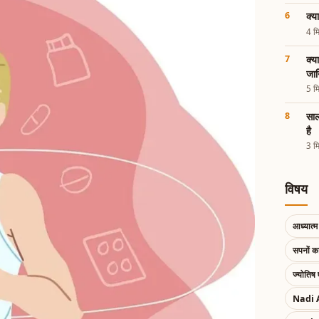
क्य
4 मि
क्य
जा
5 मि
साल
है
3 मि
विषय
आध्यात्म 
सपनों 
ज्योतिष 
Nadi 