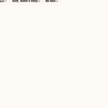
als
आरती, चालीसा व स्तोत्र
देवी-देवता
71
64
64