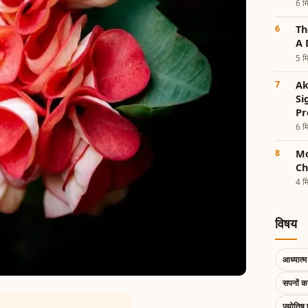
6 मि
Th
A 
5 मि
Ak
Si
Pr
6 मि
Mo
Ch
4 मि
विषय
आध्यात्म 
सपनों 
ज्योतिष 