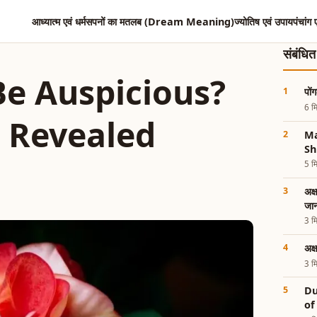
आध्यात्म एवं धर्म
सपनों का मतलब (Dream Meaning)
ज्योतिष एवं उपाय
पंचांग 
संबंधि
Be Auspicious?
पों
6 मि
s Revealed
Ma
Sh
5 मि
अक्
जा
3 मि
अक्
3 मि
Du
of